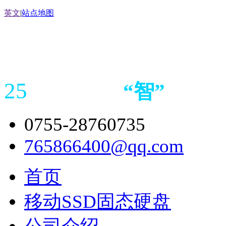
英文
|
站点地图
25
“
智
”
年存储
产品
造商
0755-28760735
765866400@qq.com
首页
移动SSD固态硬盘