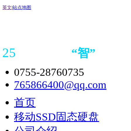
英文
|
站点地图
25
“
智
”
年存储
产品
造商
0755-28760735
765866400@qq.com
首页
移动SSD固态硬盘