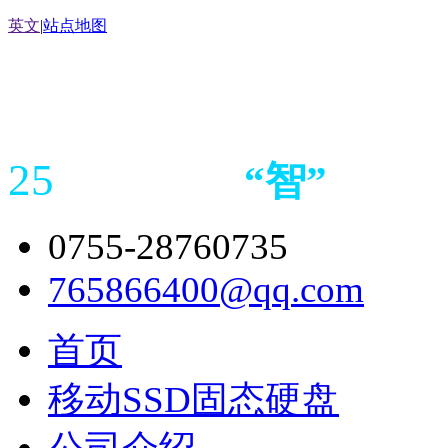
英文
|
站点地图
25
“
智
”
年存储
产品
造商
0755-28760735
765866400@qq.com
首页
移动SSD固态硬盘